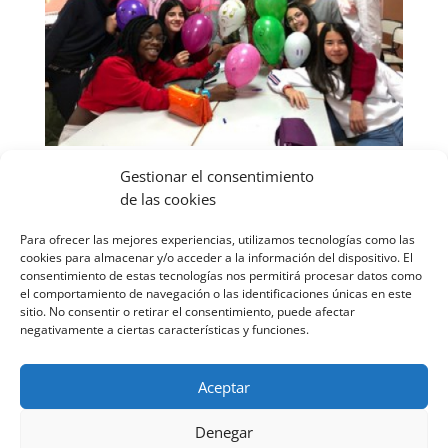
Gestionar el consentimiento
Una tutoría genial
de las cookies
por
Comunicación Escolapios Sori
|
Ene 24, 2019
|
Noticias
,
Portada
Para ofrecer las mejores experiencias, utilizamos tecnologías como las
cookies para almacenar y/o acceder a la información del dispositivo. El
Hoy, día 23 de enero, hemos tenido un día de
consentimiento de estas tecnologías nos permitirá procesar datos como
convivencias en el Colegio. En nuestro Colegio,
el comportamiento de navegación o las identificaciones únicas en este
sitio. No consentir o retirar el consentimiento, puede afectar
contando con el formidable equipo de tutores,
negativamente a ciertas características y funciones.
organizamos cada curso dos días de convivencia,
pero separados en el tiempo. Uno en el mes de
septiembre como inicio de curso y...
Aceptar
Denegar