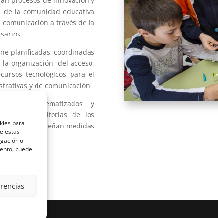
lizan procesos de innovación y
al de la comunidad educativa
a comunicación a través de la
esarios.
iene planificadas, coordinadas
la organización, del acceso,
cursos tecnológicos para el
strativas y de comunicación.
dinados, sistematizados y
rtir de auditorías de los
okies para
za digital y diseñan medidas
de estas
egación o
miento, puede
erencias
 por
WordPress