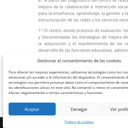
6.º A partir del diagnóstico del centro se rea
mejora de la colaboración e interacción soci
para la enseñanza, aprendizaje, la gestión y l
estructuración de las redes y los servicios nec
7.º El centro, desde procesos de evaluación, t
y documentadas las estrategias de mejora de 
la adquisición y el mantenimiento de los re
desarrollo de las funciones educativas, admini
Gestionar el consentimiento de las cookies
8.º El centro tiene planificados, coor
documentados procesos de evaluación a pa
Para ofrecer las mejores experiencias, utilizamos tecnologías como las co
aspectos relacionados con seguridad y confian
almacenar y/o acceder a la información del dispositivo. El consentimiento 
actualizadas a partir de sus resultados.
tecnologías nos permitirá procesar datos como el comportamiento de nav
las identificaciones únicas en este sitio. No consentir o retirar el consenti
afectar negativamente a ciertas características y funciones.
Aceptar
Denegar
Ver pref
Política de cookies
Diseñado por
Elegant Themes
| Desarrollado