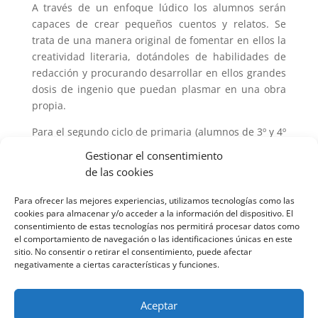
A través de un enfoque lúdico los alumnos serán
capaces de crear pequeños cuentos y relatos. Se
trata de una manera original de fomentar en ellos la
creatividad literaria, dotándoles de habilidades de
redacción y procurando desarrollar en ellos grandes
dosis de ingenio que puedan plasmar en una obra
propia.
Para el segundo ciclo de primaria (alumnos de 3º y 4º
de E.P):
Gestionar el consentimiento
de las cookies
Taller de escultura
Para ofrecer las mejores experiencias, utilizamos tecnologías como las
Este taller permite que los alumnos desarrollen su
cookies para almacenar y/o acceder a la información del dispositivo. El
consentimiento de estas tecnologías nos permitirá procesar datos como
creatividad y adquieran destrezas y habilidades
el comportamiento de navegación o las identificaciones únicas en este
propias del arte escultórico. Aprenden a trabajar con
sitio. No consentir o retirar el consentimiento, puede afectar
diversos materiales y diferentes técnicas de
negativamente a ciertas características y funciones.
modelado.
Aceptar