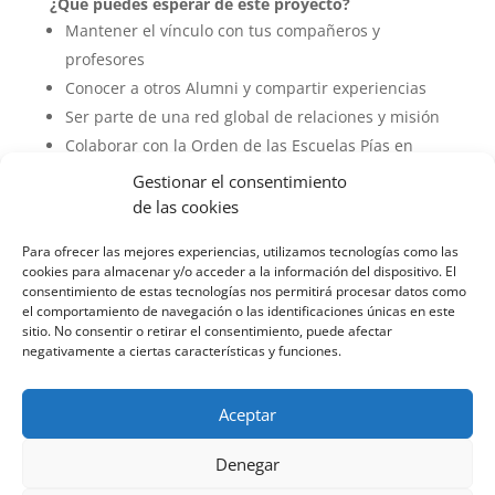
¿Qué puedes esperar de este proyecto?
Mantener el vínculo con tus compañeros y
profesores
Conocer a otros Alumni y compartir experiencias
Ser parte de una red global de relaciones y misión
Colaborar con la Orden de las Escuelas Pías en
proyectos y actividades
Gestionar el consentimiento
de las cookies
¡Únete a nuestra Red Alumni y
sigue siendo parte de la
Para ofrecer las mejores experiencias, utilizamos tecnologías como las
comunidad escolapia en Soria!
cookies para almacenar y/o acceder a la información del dispositivo. El
consentimiento de estas tecnologías nos permitirá procesar datos como
el comportamiento de navegación o las identificaciones únicas en este
sitio. No consentir o retirar el consentimiento, puede afectar
VERIFICACIÓN DE SEGURIDAD
negativamente a ciertas características y funciones.
Aceptar
Denegar