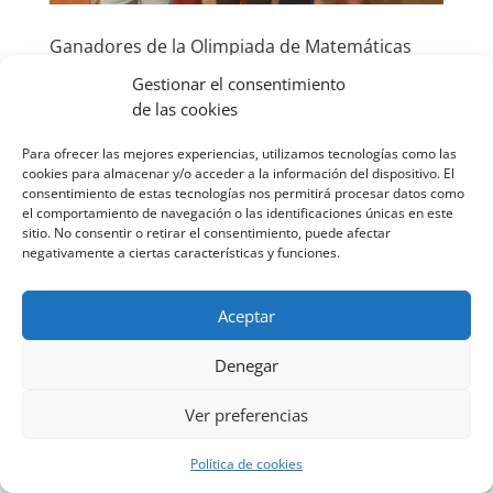
Ganadores de la Olimpiada de Matemáticas
por
Laura Chamarro
|
May 14, 2025
|
Noticias
,
Gestionar el consentimiento
Portada
,
Uncategorized
de las cookies
Tres alumnos del colegio han ganado en sendas
Para ofrecer las mejores experiencias, utilizamos tecnologías como las
categorías de la Olimpiada de Matemáticas
cookies para almacenar y/o acceder a la información del dispositivo. El
organizada por el Centro de Formación del
consentimiento de estas tecnologías nos permitirá procesar datos como
el comportamiento de navegación o las identificaciones únicas en este
Profesorado e Innovación Educativa de Soria.
sitio. No consentir o retirar el consentimiento, puede afectar
Alejandro Mateo López, alumno de sexto de
negativamente a ciertas características y funciones.
Primaria, ha sido uno de los ganadores de la V...
Aceptar
Denegar
Diseñado por
Elegant Themes
| Desarrollado por
✕
Ver preferencias
WordPress
Aviso legal
Política de privacidad
Política de cookies