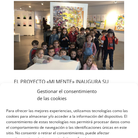
EL PROYECTO «MI MENTE» INAUGURA SU
EXPOSICIÓN
Gestionar el consentimiento
por
Comunicación Escolapios Sori
|
May 7, 2019
|
de las cookies
CCE
,
Noticias
Para ofrecer las mejores experiencias, utilizamos tecnologías como las
El Proyecto Mi Mente busca la sensibilización desde
cookies para almacenar y/o acceder a la información del dispositivo. El
la educación en edades muy tempranas, primer y
consentimiento de estas tecnologías nos permitirá procesar datos como
segundo tramo de educación infantil (1-6 años) para
el comportamiento de navegación o las identificaciones únicas en este
sitio. No consentir o retirar el consentimiento, puede afectar
trabajar la eliminación del estigma asociado a la