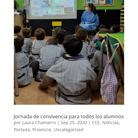
Jornada de convivencia para todos los alumnos
por
Laura Chamarro
|
Sep 25, 2020
|
CCE
,
Noticias
,
Portada
,
Provincia
,
Uncategorized