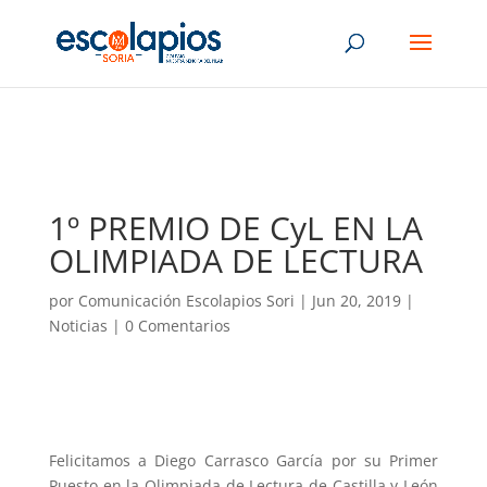
1º PREMIO DE CyL EN LA
OLIMPIADA DE LECTURA
por
Comunicación Escolapios Sori
|
Jun 20, 2019
|
Noticias
|
0 Comentarios
Felicitamos a Diego Carrasco García por su Primer
Puesto en la Olimpiada de Lectura de Castilla y León